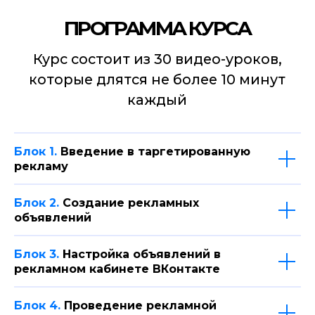
Блок 1.
Введение в таргетированную
Действующим СММ
рекламу
Овладев настройкой Таргета
ВКонтакте, вы сможете значительно
Блок 2.
Создание рекламных
увеличить стоимость своих услуг
и стать более востребованным
объявлений
специалистом
Блок 3.
Настройка объявлений в
рекламном кабинете ВКонтакте
Блок 4.
Проведение рекламной