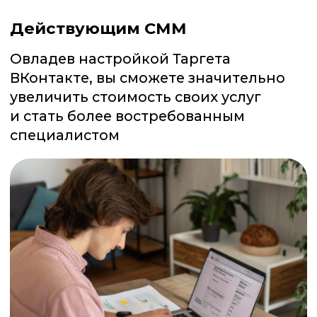
/02
Доступ к курсу сразу:
учитесь в удобное для вас
время
/03
Получаете знания и первые
результаты
/04
При желании, вы сможете
продолжить обучение в
SMM.school
УЧИТЬСЯ