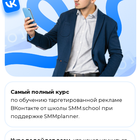
Самый полный курс
по обучению таргетированной рекламе
ВКонтакте от школы SMM.school при
поддержке SMMplanner.
Курс подойдет всем
, кто хочет научиться
управлять таргетированной рекламой
ВКонтакте с нуля
+4
Блока
профессиональных
+30
видео-уроков
+
обучение в любое время
+
не требуется начального уровня