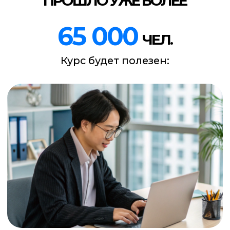
Владельцам бизнеса,
предпринимателям, блогерам
Вы сможете самостоятельно
настраивать рекламу,
без посредников и слива бюджета
КУРС
ТАРГЕТ ВКОНТАКТЕ
простой способ разобраться в
таргете и начать зарабатывать
больше.
/01
30 уроков раскладывают
рекламу ВКонтакте по полочкам