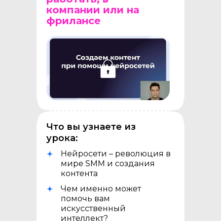
Спикер
топовых
компании или на
конференций по интернет-
фрилансе
маркетингу и нейросетям
Что вы узнаете из
урока:
Нейросети – революция в
мире SMM и создания
контента
Чем именно может
помочь вам
искусственный
интеллект?