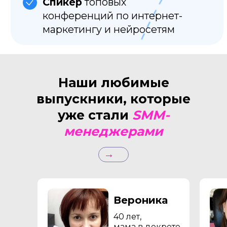
Наши любимые
выпускники, которые
уже стали
SMM-
менеджерами
→
Вероника
40 лет,
мама в декрете,