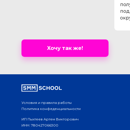
пол
по
окр
Хочу так же!
Условия и правила работы
Политика конфеденциальности
ИП Пыхтеев Артем Викторович
ИНН: 780427066300