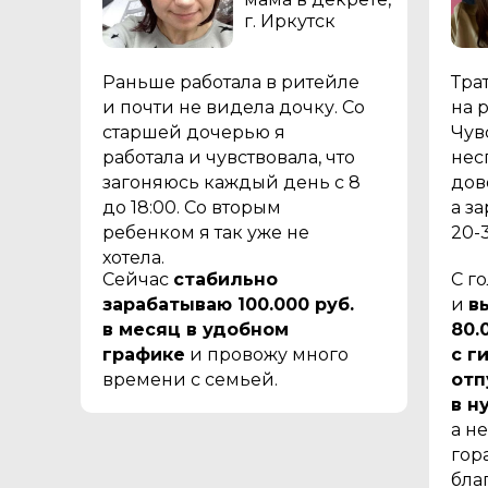
г. Иркутск
Раньше работала в ритейле
Тра
и почти не видела дочку. Со
на 
старшей дочерью я
Чув
работала и чувствовала, что
нес
загоняюсь каждый день с 8
дов
до 18:00. Со вторым
а з
ребенком я так уже не
20-
хотела.
Сейчас
стабильно
С г
зарабатываю 100.000 руб.
и
в
в месяц в удобном
80.
графике
и провожу много
с г
времени с семьей.
отп
в н
а не
гор
бла