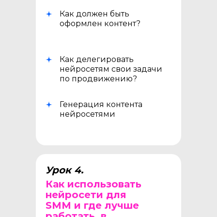
Как должен быть
оформлен контент?
Как делегировать
нейросетям свои задачи
по продвижению?
Генерация контента
нейросетями
Автор курса
АЛЕКСАНДР ХОЛОДОВ
Руководитель
продвижения
спецпроектов в SMMplanner
Эксперт
по работе с соцсетями
Урок 4.
Опыт
в интернет-маркетинге —
Как использовать
10 лет
нейросети для
Практикующий
специалист
SMM и где лучше
работать, в