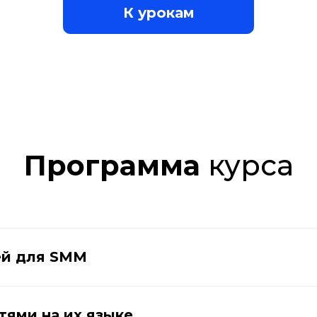
К урокам
Программа
курса
ей для SMM
тями на их языке.