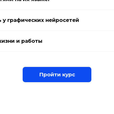
 у графических нейросетей
изни и работы
Пройти курс