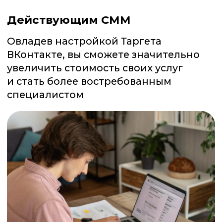
/02
Доступ к курсу сразу:
учитесь в удобное для вас
время
/03
Получаете знания и первые
результаты
/04
При желании, вы сможете
продолжить обучение в
SMM.school
УЧИТЬСЯ