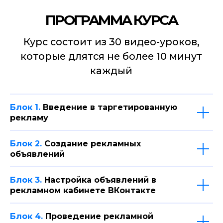
Блок 1.
Введение в таргетированную
Действующим СММ
рекламу
Овладев настройкой Таргета
ВКонтакте, вы сможете значительно
Блок 2.
Создание рекламных
увеличить стоимость своих услуг
и стать более востребованным
объявлений
специалистом
Блок 3.
Настройка объявлений в
рекламном кабинете ВКонтакте
Блок 4.
Проведение рекламной