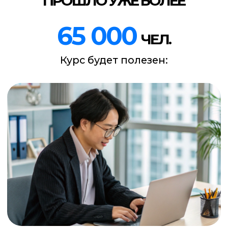
Владельцам бизнеса,
предпринимателям, блогерам
Вы сможете самостоятельно
настраивать рекламу,
без посредников и слива бюджета
КУРС
ТАРГЕТ ВКОНТАКТЕ
простой способ разобраться в
таргете и начать зарабатывать
больше.
/01
30 уроков раскладывают
рекламу ВКонтакте по полочкам