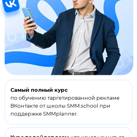
Самый полный курс
по обучению таргетированной рекламе
ВКонтакте от школы SMM.school при
поддержке SMMplanner.
Курс подойдет всем
, кто хочет научиться
управлять таргетированной рекламой
ВКонтакте с нуля
+4
Блока
профессиональных
+30
видео-уроков
+
обучение в любое время
+
не требуется начального уровня