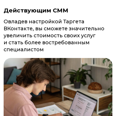
/02
Доступ к курсу сразу:
учитесь в удобное для вас
время
/03
Получаете знания и первые
результаты
/04
При желании, вы сможете
продолжить обучение в
SMM.school
УЧИТЬСЯ