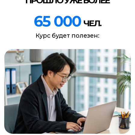
Владельцам бизнеса,
предпринимателям, блогерам
Вы сможете самостоятельно
настраивать рекламу,
без посредников и слива бюджета
КУРС
ТАРГЕТ ВКОНТАКТЕ
простой способ разобраться в
таргете и начать зарабатывать
больше.
/01
30 уроков раскладывают
рекламу ВКонтакте по полочкам