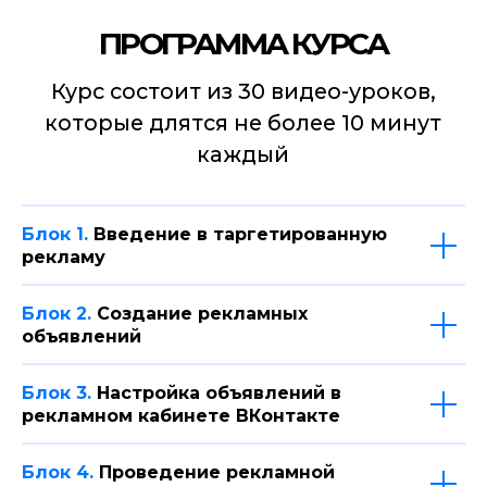
Блок 1.
Введение в таргетированную
Действующим СММ
рекламу
Овладев настройкой Таргета
ВКонтакте, вы сможете значительно
Блок 2.
Создание рекламных
увеличить стоимость своих услуг
и стать более востребованным
объявлений
специалистом
Блок 3.
Настройка объявлений в
рекламном кабинете ВКонтакте
Блок 4.
Проведение рекламной