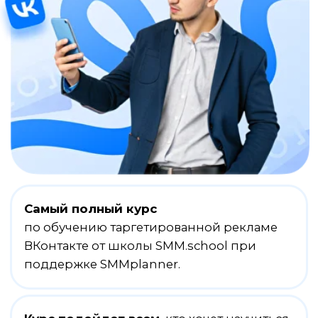
Самый полный курс
по обучению таргетированной рекламе
ВКонтакте от школы SMM.school при
поддержке SMMplanner.
Курс подойдет всем
, кто хочет научиться
управлять таргетированной рекламой
ВКонтакте с нуля
+4
Блока
профессиональных
+30
видео-уроков
+
обучение в любое время
+
не требуется начального уровня