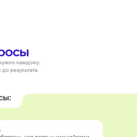
просы
 нужно каждому.
до результата.
сы: