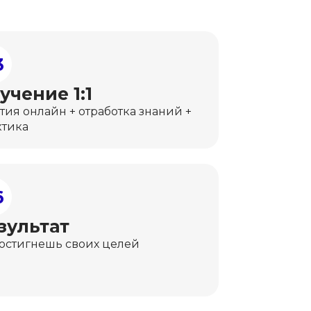
3
учение 1:1
тия онлайн + отработка знаний +
ктика
6
зультат
достигнешь своих целей