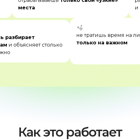
отрабатываешь
только свои «узкие»
р
места
и
не тратишь время на 
ь разбирает
только на важном
кам
и объясняет столько
ужно
Как это работает