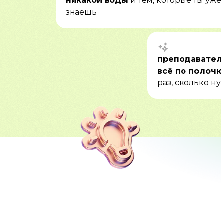
никакой воды
и тем, которые ты уже
знаешь
преподавател
всё по полоч
раз, сколько н