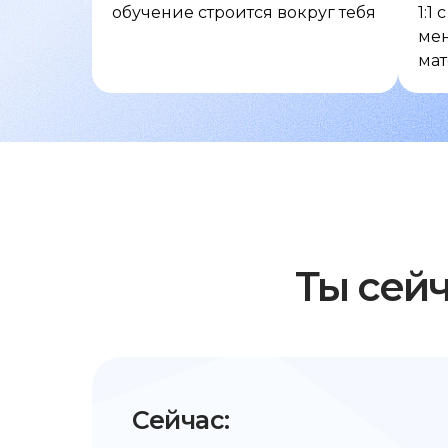
обучение строится вокруг тебя
1:1
мен
ма
Ты сей
Сейчас: