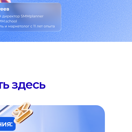
ь здесь
ия: