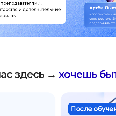
 с преподавателями,
торство и дополнительные
териалы
Ты сейчас здесь →
час здесь →
хочешь быт
После обучен