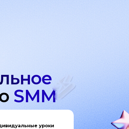
льное
по
SMM
дивидуальные уроки