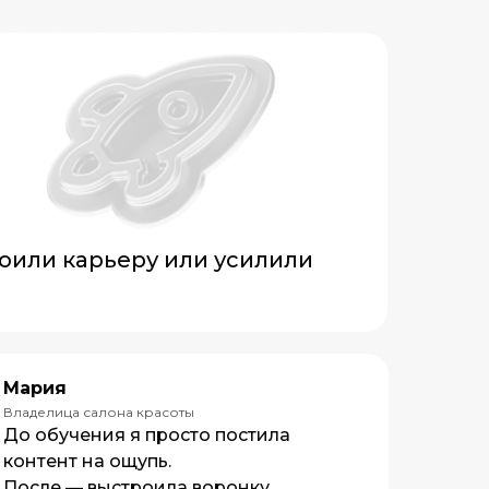
оили карьеру или усилили
Мария
Владелица салона красоты
До обучения я просто постила
контент на ощупь.
После — выстроила воронку