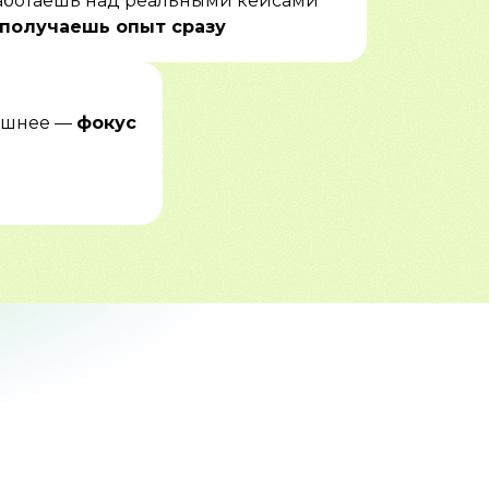
аботаешь над реальными кейсами
получаешь опыт сразу
лишнее —
фокус