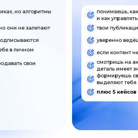
ликах, но алгоритмы
понимаешь, ка
и как управлят
но они не залетают
твои публикаци
 подписываются
уверенно ведёш
себе в личном
если контент н
смотришь на ак
родавать свои
деталь имеет з
формируешь сво
выделяют тебя
плюс 5 кейсов