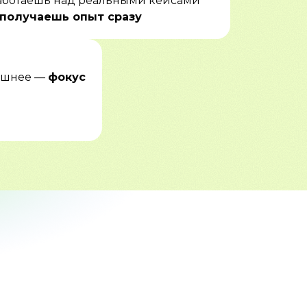
аботаешь над реальными кейсами
получаешь опыт сразу
лишнее —
фокус