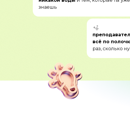
никакой воды
и тем, которые ты уже
знаешь
преподавател
всё по полоч
раз, сколько н