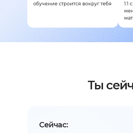
обучение строится вокруг тебя
1:1
мен
ма
Ты сей
Сейчас: