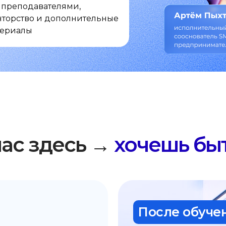
 с преподавателями,
торство и дополнительные
териалы
Ты сейчас здесь →
час здесь →
хочешь быт
После обучен