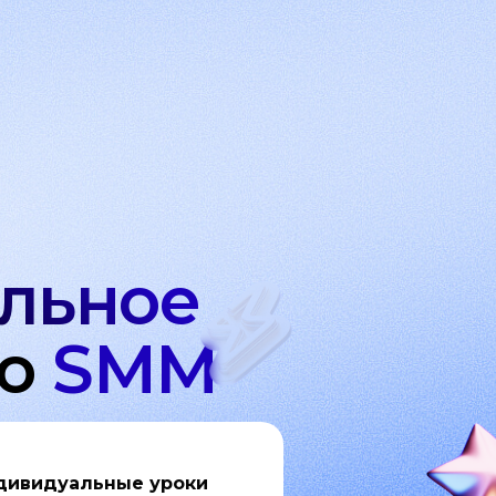
льное
по
SMM
дивидуальные уроки