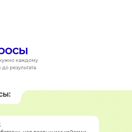
просы
 нужно каждому.
до результата.
сы: