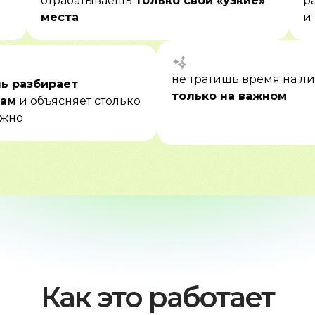
отрабатываешь
только свои «узкие»
р
места
и
не тратишь время на 
ь разбирает
только на важном
кам
и объясняет столько
ужно
Как это работает