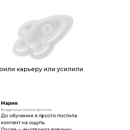
оили карьеру или усилили
Мария
Владелица салона красоты
До обучения я просто постила
контент на ощупь.
После — выстроила воронку