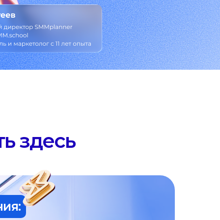
ь здесь
ия: