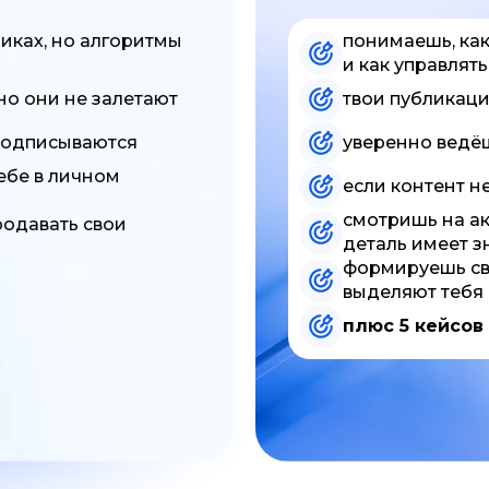
ликах, но алгоритмы
понимаешь, ка
и как управлят
но они не залетают
твои публикаци
 подписываются
уверенно ведёш
себе в личном
если контент н
смотришь на ак
родавать свои
деталь имеет з
формируешь сво
выделяют тебя
плюс 5 кейсов