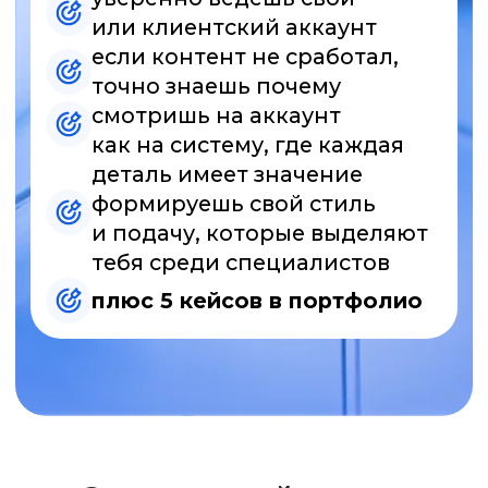
чем обычные курсы:
никакой воды
и тем, которые
ты уже знаешь
отрабатываешь
только свои
«узкие» места
работаешь над реальными
кейсами и
получаешь опыт
сразу
преподаватель разбирает
всё по полочкам
и объясняет
столько раз, сколько нужно