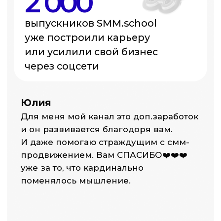
Образование должно давать знания,
навыки, ответ на вопрос: «Что делать
дальше», а не просто сертификат
Артём Пыхтеев
Исполнительный директор SMMplanner,
сооснователь SMM.school,
предприниматель и маркетолог
с 11 лет опыта.
Работал с брендами, экспертами
и проектами в нишах
образования, IT и т. д.
Обучил 2 000+ специалистов