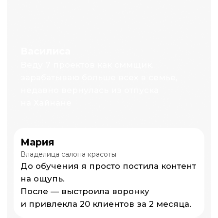
Что входит:
Персональные занятия
1:1 с экспертом
Дополнительные уроки
для самостоятельно
обучения с дз
Разбор твоих проектов
или трудностей
с продвижением
Индивидуальные
практические задания
Поддержка и обратная
связь
Записаться на
консультацию