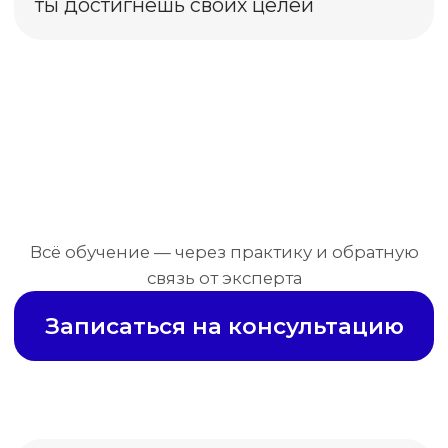
Василиса
Веду 7 проектов как сммщик.
зарабатываю больше всех в семье,
недавно вернулась из отпуска
на Хайнане
Мария
Владелица салона красоты
До обучения я просто постила контент
на ощупь.
После — выстроила воронку
и привлекла 20 клиентов за 2 месяца.
Павел
SMM-специалист
После учебы в школе с Артёмом
перестал бояться повышать чек.
Ирина