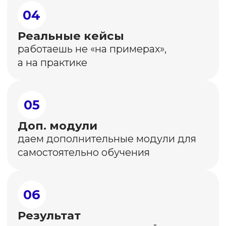
И даже помогаю страждущим с смм-
продвижением. Вам СПАСИБО❤️❤️❤️
уже за то, что кардинально
поменялось мышление.