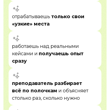
составляем персональную
программу для тебя
03
Обучение 1:1
занятия онлайн + отработка знаний +
практика
04
Реальные кейсы
работаешь не «на примерах»,
а на практике
05
Доп. модули
даем дополнительные модули для
самостоятельно обучения