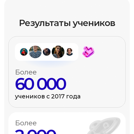
Владелица студии танцев
Я предприниматель. Теперь понимаю,
как делегировать SMM
и контролировать фрилансеров.
Хочу также
Эксперты
-
преподаватели