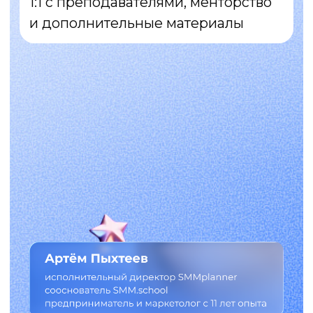
Ты сейчас здесь →
хочешь быть здесь
Ты сейчас здесь →
Сейчас:
делаешь всё, как говорили
в роликах, но алгоритмы
не видят твой контент
придумываешь классные
идеи, но они не залетают