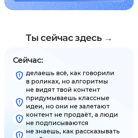
контент не продаёт, а люди
не подписываются
не знаешь, как рассказывать
о себе в личном аккаунте
мало кейсов и непонятно,
как продавать свои услуги
→ А хочешь быть здесь
После обучения:
понимаешь, как работают
алгоритмы и как управлять
контентом
твои публикации приводят
клиентов и подписчиков
уверенно ведёшь свой
или клиентский аккаунт
если контент не сработал,
точно знаешь почему