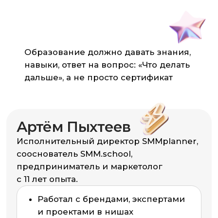
Когда я запускал SMM.school,
мне хотелось создать обучение,
где преподаватель не просто
передаёт знания, а ведёт
человека к результату.
Формат 1:1
—
это не про массовость,
а про качество и рост каждого.
Если тебе откликается такой
подход — давай встретимся
на консультации и
подберём
программу под тебя.
Артём Пыхтеев
сооснователь SMM.school