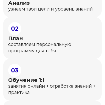
Более
60 000
учеников с 2017 года
Более
2 000
выпускников SMM.school
уже построили карьеру
или усилили свой бизнес
через соцсети
Юлия
Для меня мой канал это доп.заработок
и он развивается благодоря вам.