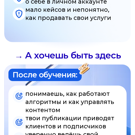
смотришь на аккаунт
как на систему, где каждая
деталь имеет значение
формируешь свой стиль
и подачу, которые выделяют
тебя среди специалистов
плюс 5 кейсов в портфолио
Это не онлайн-курс.
Это обучение под твои
запросы
Через SMM. school прошли тысячи студентов,
и мы точно знаем, что нужно каждому.
Мы создаём персональную программу под
твои цели и ведём тебя до результата.
Почему это лучше,