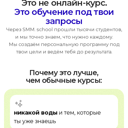
не тратишь время на лишнее —
фокус только на важном
Как это работает
01
Анализ
узнаем твои цели и уровень знаний
02
План