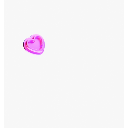
и владельцев бизнесов.
Автор курса по SMM и маркетингу
и ментор индивидуальных
программ.
У нас большая команда преподавателей. Мы
сможем подобрать лучшего эксперта-
практика исходя из вашего запроса.
Один тариф —
всё включено
Индивидуальное
обучение SMM
Стоимость:
от 60 000
₽