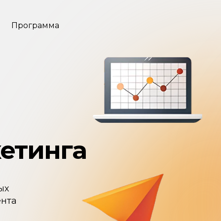
Программа
етинга
ых
ента