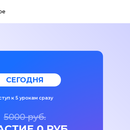
ре
СЕГОДНЯ
туп к 5 урокам сразу
5000 руб.
АСТИЕ 0 РУБ