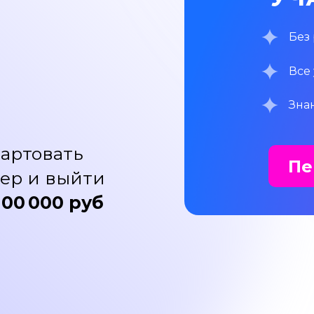
Без
Все
Зна
тартовать
Пе
ер и выйти
100 000 руб