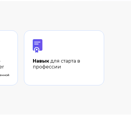
о
Навык
для старта в
er
профессии
женной