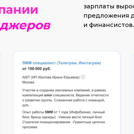
мпании
зарплаты вырос
предложения д
еджеров
и финансистов.