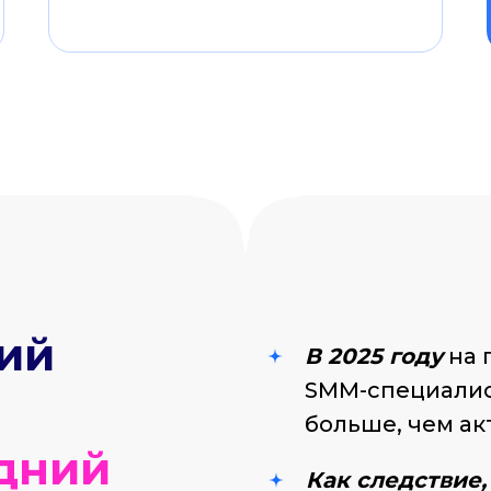
сий
В 2025 году
на 
SMM-специалис
больше, чем ак
едний
Как следствие,