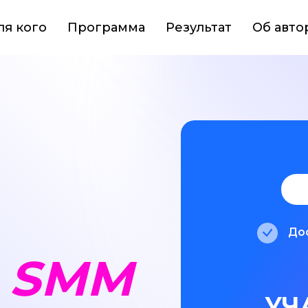
ля кого
Программа
Результат
Об авто
Дос
Ы
SMM
УЧ