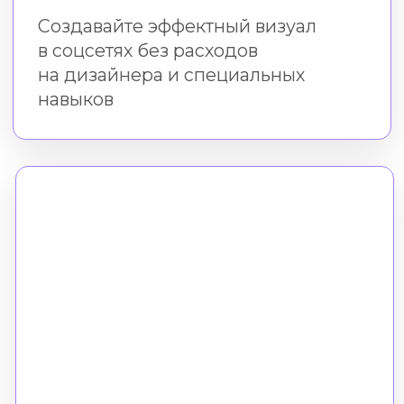
Практика в бесплатном
редакторе Холст
Во время и после курса
вы создаёте креативы в нашем
онлайн-редакторе
без скачивания и установки
Формат
Все уроки доступны онлайн.
Вы можете смотреть
их в удобное время
Время доступа