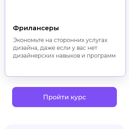
Доступ к урокам
не ограничен по времени.
Вы можете вернуться
к ним всегда
Мы рядом!
Если возникнут вопросы, вы
всегда можете задать их в
поддержке
Навык
После успешного
прохождения бесплатного