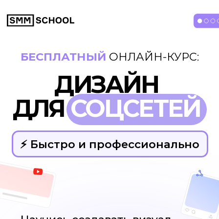
БЕСПЛАТНЫЙ
ОНЛАЙН-КУРС:
ДИЗАЙН
ДЛЯ
СОЦСЕТЕЙ
⚡️ Быстро и профессионально
Научись создавать визуал
и рекламу с помощью бесплатного
редактора Холст
Практические
уроки
Дизайн
без VPN