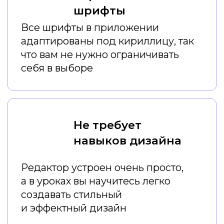
Ваши результаты
после емких онлайн-
уроков:
Вы постоянно
экономите
время
на создании креативов
Вы
экономите деньги
на
услугах дизайнеров
Вы
создаете красивый и
стильный визуал
, который
привлекает внимание
аудитории
Ваш профиль или профиль