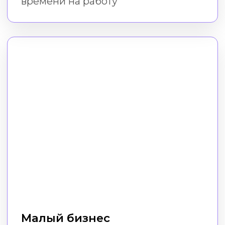
Фрилансеры
Экономьте на сторонних услугах
дизайна, даже если у вас нет
дизайнерских навыков и программ
Пройти курс
Как проходит
обучение