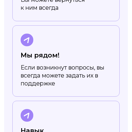
шрифты
Все шрифты в приложении
адаптированы под кириллицу, так
что вам не нужно ограничивать
себя в выборе
Не требует
навыков дизайна
Редактор устроен очень просто,
а в уроках вы научитесь легко
создавать стильный
и эффектный дизайн
Начать уроки