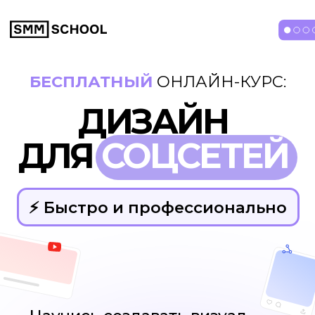
БЕСПЛАТНЫЙ
ОНЛАЙН-КУРС:
ДИЗАЙН
ДЛЯ
СОЦСЕТЕЙ
⚡️ Быстро и профессионально
Научись создавать визуал
и рекламу с помощью бесплатного
редактора Холст
Практические
уроки
Дизайн
без VPN