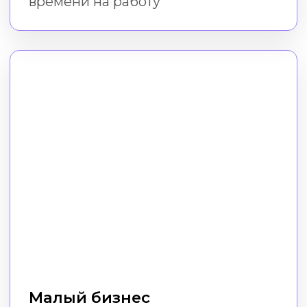
Фрилансеры
Экономьте на сторонних услугах
дизайна, даже если у вас нет
дизайнерских навыков и программ
Пройти курс
Как проходит
обучение