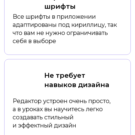
Ваши результаты
после емких онлайн-
уроков:
Вы постоянно
экономите
время
на создании креативов
Вы
экономите деньги
на
услугах дизайнеров
Вы
создаете красивый и
стильный визуал
, который
привлекает внимание
аудитории
Ваш профиль или профиль