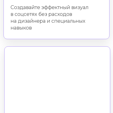
Практика в бесплатном
редакторе Холст
Во время и после курса
вы создаёте креативы в нашем
онлайн-редакторе
без скачивания и установки
Формат
Все уроки доступны онлайн.
Вы можете смотреть
их в удобное время
Время доступа