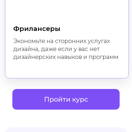
Доступ к урокам
не ограничен по времени.
Вы можете вернуться
к ним всегда
Мы рядом!
Если возникнут вопросы, вы
всегда можете задать их в
поддержке
Навык
После успешного
прохождения бесплатного