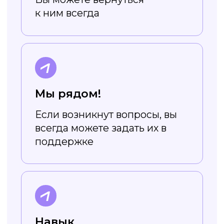
шрифты
Все шрифты в приложении
адаптированы под кириллицу, так
что вам не нужно ограничивать
себя в выборе
Не требует
навыков дизайна
Редактор устроен очень просто,
а в уроках вы научитесь легко
создавать стильный
и эффектный дизайн
Начать уроки