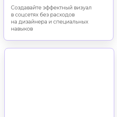
Практика в бесплатном
редакторе Холст
Во время и после курса
вы создаёте креативы в нашем
онлайн-редакторе
без скачивания и установки
Формат
Все уроки доступны онлайн.
Вы можете смотреть
их в удобное время
Время доступа