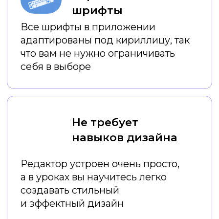
Ваши результаты
после емких онлайн-
уроков:
Вы постоянно
экономите
время
на создании креативов
Вы
экономите деньги
на
услугах дизайнеров
Вы
создаете красивый и
стильный визуал
, который
привлекает внимание
аудитории
Ваш профиль или профиль