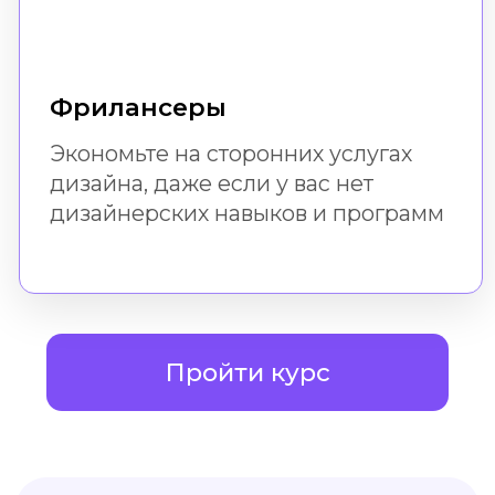
Доступ к урокам
не ограничен по времени.
Вы можете вернуться
к ним всегда
Мы рядом!
Если возникнут вопросы, вы
всегда можете задать их в
поддержке
Навык
После успешного
прохождения бесплатного