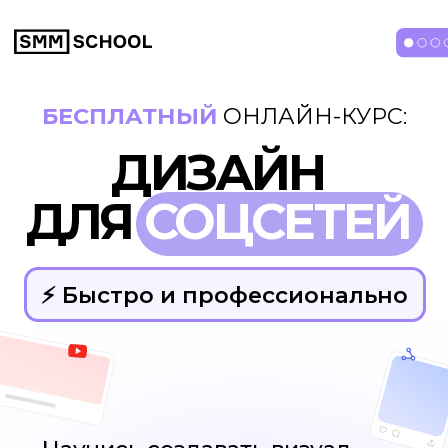
БЕСПЛАТНЫЙ
ОНЛАЙН-КУРС:
ДИЗАЙН
ДЛЯ
СОЦСЕТЕЙ
⚡️ Быстро и профессионально
Научись создавать визуал
и рекламу с помощью бесплатного
редактора Холст
Практические
уроки
Дизайн
без VPN