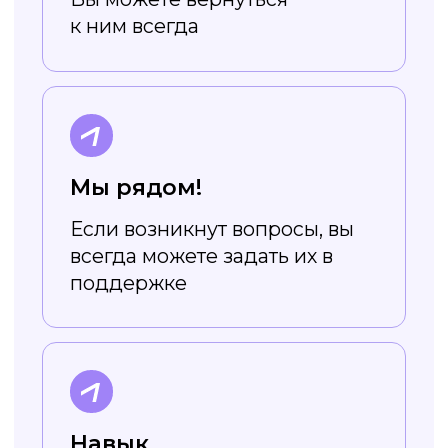
шрифты
Все шрифты в приложении
адаптированы под кириллицу, так
что вам не нужно ограничивать
себя в выборе
Не требует
навыков дизайна
Редактор устроен очень просто,
а в уроках вы научитесь легко
создавать стильный
и эффектный дизайн
Начать уроки