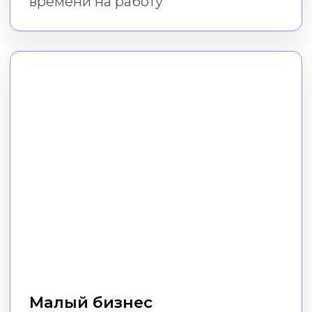
Фрилансеры
Экономьте на сторонних услугах
дизайна, даже если у вас нет
дизайнерских навыков и программ
Пройти курс
Как проходит
обучение