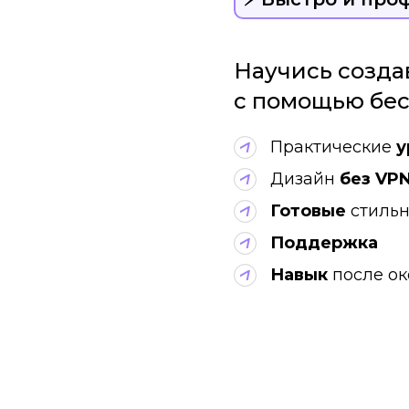
Научись созда
с помощью бес
Практические
у
Дизайн
без VP
Готовые
стиль
Поддержка
Навык
после о