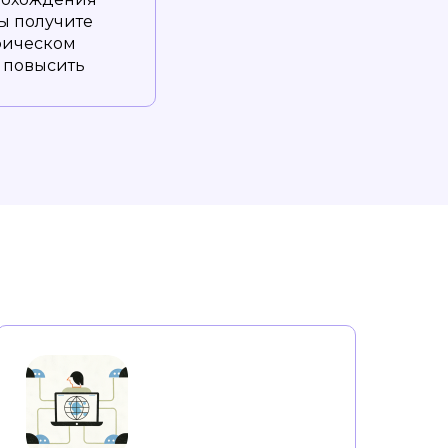
вы получите
фическом
 повысить