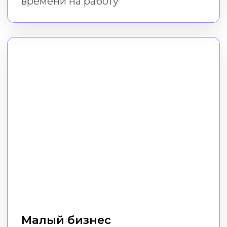
Фрилансеры
Экономьте на сторонних услугах
дизайна, даже если у вас нет
дизайнерских навыков и программ
Пройти курс
Как проходит
обучение