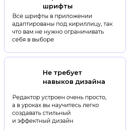
Ваши результаты
после емких онлайн-
уроков:
Вы постоянно
экономите
время
на создании креативов
Вы
экономите деньги
на
услугах дизайнеров
Вы
создаете красивый и
стильный визуал
, который
привлекает внимание
аудитории
Ваш профиль или профиль