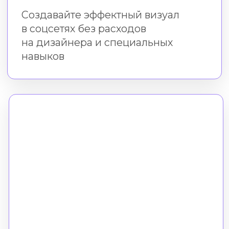
Практика в бесплатном
редакторе Холст
Во время и после курса
вы создаёте креативы в нашем
онлайн-редакторе
без скачивания и установки
Формат
Все уроки доступны онлайн.
Вы можете смотреть
их в удобное время
Время доступа