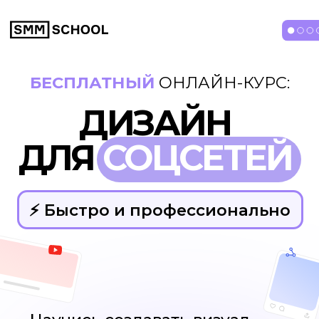
БЕСПЛАТНЫЙ
ОНЛАЙН-КУРС:
ДИЗАЙН
ДЛЯ
СОЦСЕТЕЙ
⚡️ Быстро и профессионально
Научись создавать визуал
и рекламу с помощью бесплатного
редактора Холст
Практические
уроки
Дизайн
без VPN