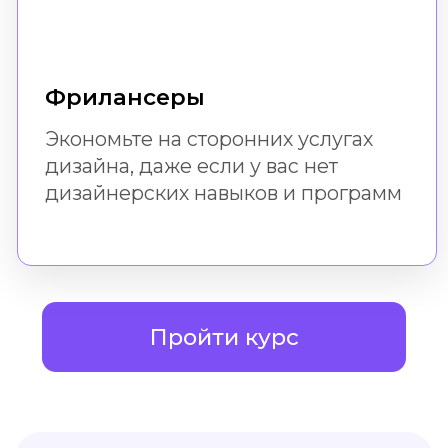
Доступ к урокам
не ограничен по времени.
Вы можете вернуться
к ним всегда
Мы рядом!
Если возникнут вопросы, вы
всегда можете задать их в
поддержке
Навык
После успешного
прохождения бесплатного