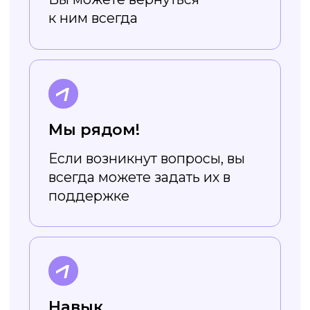
шрифты
Все шрифты в приложении
адаптированы под кириллицу, так
что вам не нужно ограничивать
себя в выборе
Не требует
навыков дизайна
Редактор устроен очень просто,
а в уроках вы научитесь легко
создавать стильный
и эффектный дизайн
Начать уроки