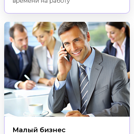
Фрилансеры
Экономьте на сторонних услугах
дизайна, даже если у вас нет
дизайнерских навыков и программ
Пройти курс
Как проходит
обучение