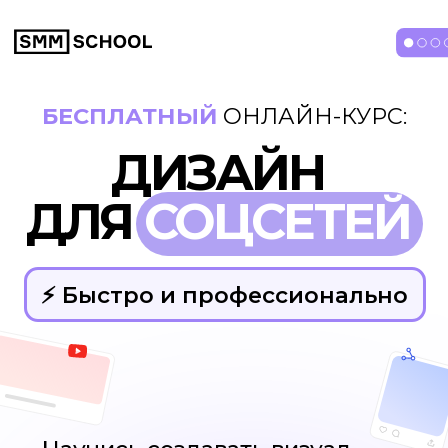
БЕСПЛАТНЫЙ
ОНЛАЙН-КУРС:
ДИЗАЙН
ДЛЯ
СОЦСЕТЕЙ
⚡️ Быстро и профессионально
Научись создавать визуал
и рекламу с помощью бесплатного
редактора Холст
Практические
уроки
Дизайн
без VPN