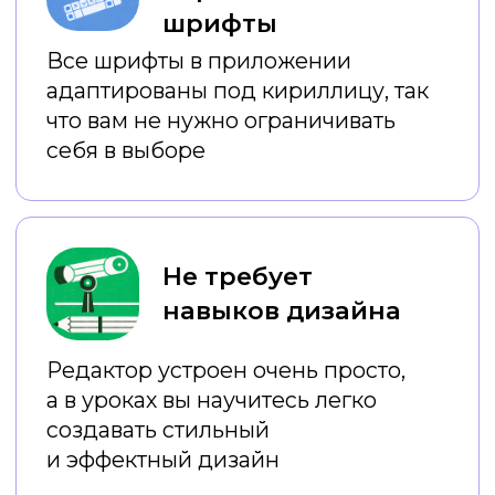
Ваши результаты
после емких онлайн-
уроков:
Вы постоянно
экономите
время
на создании креативов
Вы
экономите деньги
на
услугах дизайнеров
Вы
создаете красивый и
стильный визуал
, который
привлекает внимание
аудитории
Ваш профиль или профиль