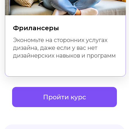
Доступ к урокам
не ограничен по времени.
Вы можете вернуться
к ним всегда
Мы рядом!
Если возникнут вопросы, вы
всегда можете задать их в
поддержке
Навык
После успешного
прохождения бесплатного