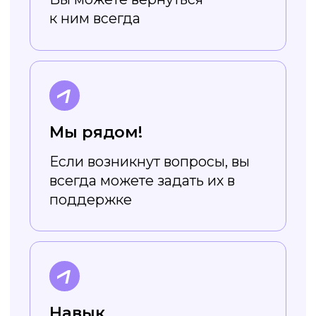
шрифты
Все шрифты в приложении
адаптированы под кириллицу, так
что вам не нужно ограничивать
себя в выборе
Не требует
навыков дизайна
Редактор устроен очень просто,
а в уроках вы научитесь легко
создавать стильный
и эффектный дизайн
Начать уроки