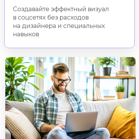
Практика в бесплатном
редакторе Холст
Во время и после курса
вы создаёте креативы в нашем
онлайн-редакторе
без скачивания и установки
Формат
Все уроки доступны онлайн.
Вы можете смотреть
их в удобное время
Время доступа