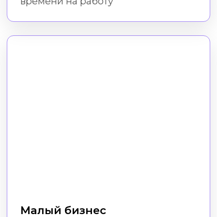
Фрилансеры
Экономьте на сторонних услугах
дизайна, даже если у вас нет
дизайнерских навыков и программ
Пройти курс
Как проходит
обучение