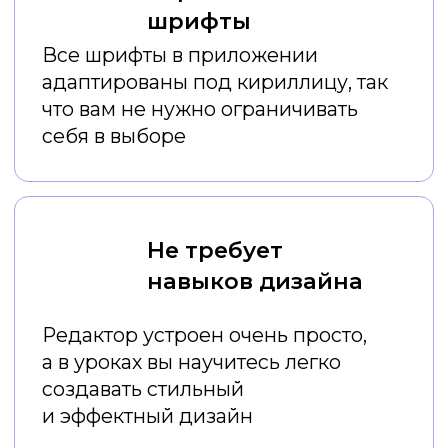
Ваши результаты
после емких онлайн-
уроков:
Вы постоянно
экономите
время
на создании креативов
Вы
экономите деньги
на
услугах дизайнеров
Вы
создаете красивый и
стильный визуал
, который
привлекает внимание
аудитории
Ваш профиль или профиль