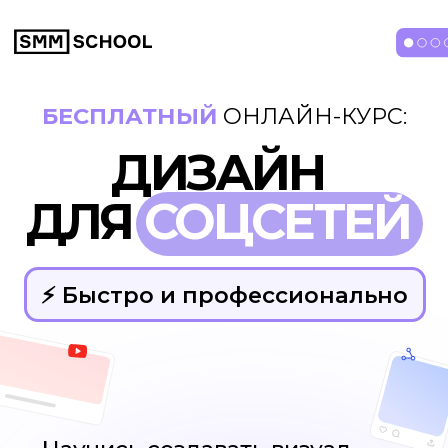
БЕСПЛАТНЫЙ
ОНЛАЙН-КУРС:
ДИЗАЙН
ДЛЯ
СОЦСЕТЕЙ
⚡️ Быстро и профессионально
Научись создавать визуал
и рекламу с помощью бесплатного
редактора Холст
Практические
уроки
Дизайн
без VPN