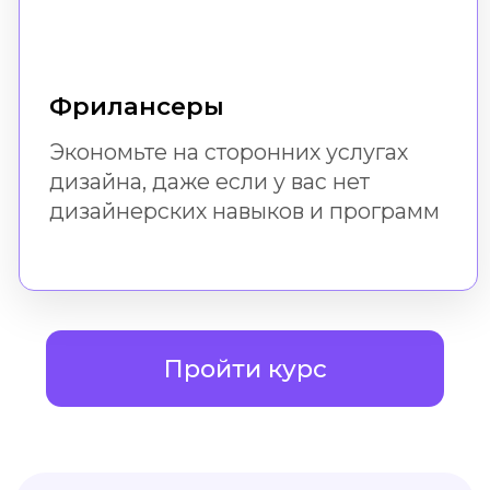
Доступ к урокам
не ограничен по времени.
Вы можете вернуться
к ним всегда
Мы рядом!
Если возникнут вопросы, вы
всегда можете задать их в
поддержке
Навык
После успешного
прохождения бесплатного