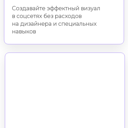
Практика в бесплатном
редакторе Холст
Во время и после курса
вы создаёте креативы в нашем
онлайн-редакторе
без скачивания и установки
Формат
Все уроки доступны онлайн.
Вы можете смотреть
их в удобное время
Время доступа