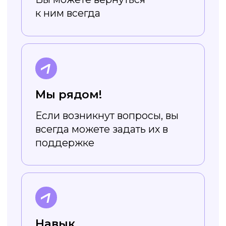
шрифты
Все шрифты в приложении
адаптированы под кириллицу, так
что вам не нужно ограничивать
себя в выборе
Не требует
навыков дизайна
Редактор устроен очень просто,
а в уроках вы научитесь легко
создавать стильный
и эффектный дизайн
Начать уроки