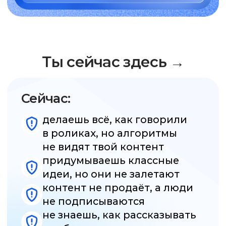
контент не продаёт, а люди
не подписываются
не знаешь, как рассказывать
о себе в личном аккаунте
мало кейсов и непонятно,
как продавать свои услуги
→ А хочешь быть здесь
После обучения:
понимаешь, как работают
алгоритмы и как управлять
контентом
твои публикации приводят
клиентов и подписчиков
уверенно ведёшь свой
или клиентский аккаунт
если контент не сработал,
точно знаешь почему