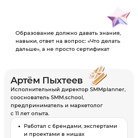
Когда я запускал SMM.school,
мне хотелось создать обучение,
где преподаватель не просто
передаёт знания, а ведёт
человека к результату.
Формат 1:1
—
это не про массовость,
а про качество и рост каждого.
Если тебе откликается такой
подход — давай встретимся
на консультации и
подберём
программу под тебя.
Артём Пыхтеев
сооснователь SMM.school