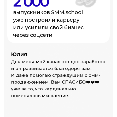
Образование должно давать знания,
навыки, ответ на вопрос: «Что делать
дальше», а не просто сертификат
Артём Пыхтеев
Исполнительный директор SMMplanner,
сооснователь SMM.school,
предприниматель и маркетолог
с 11 лет опыта.
Работал с брендами, экспертами
и проектами в нишах
образования, IT и т. д.
Обучил 2 000+ специалистов