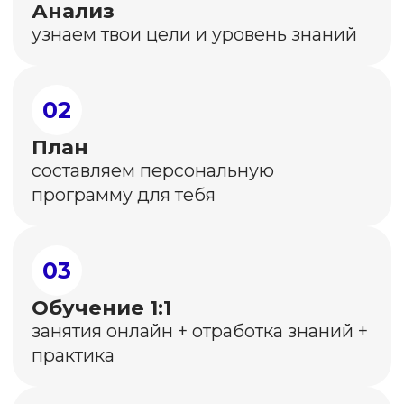
Более
60 000
учеников с 2017 года
Более
2 000
выпускников SMM.school
уже построили карьеру
или усилили свой бизнес
через соцсети
Юлия
Для меня мой канал это доп.заработок
и он развивается благодоря вам.