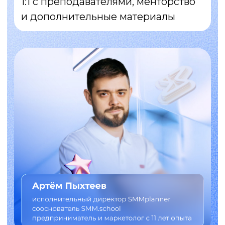
Ты сейчас здесь →
хочешь быть здесь
Ты сейчас здесь →
Сейчас:
делаешь всё, как говорили
в роликах, но алгоритмы
не видят твой контент
придумываешь классные
идеи, но они не залетают