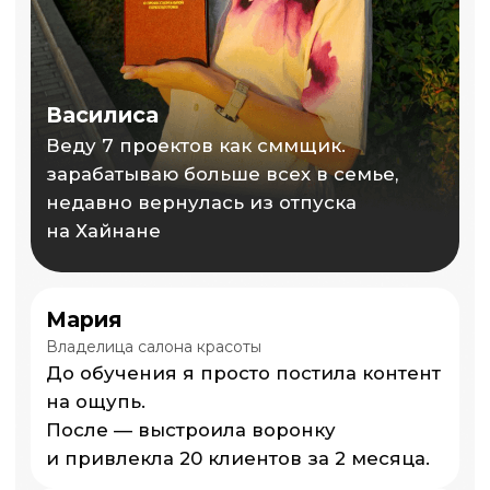
Что входит:
Персональные занятия
1:1 с экспертом
Дополнительные уроки
для самостоятельно
обучения с дз
Разбор твоих проектов
или трудностей
с продвижением
Индивидуальные
практические задания
Поддержка и обратная
связь
Записаться на
консультацию