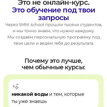
не тратишь время на лишнее —
фокус только на важном
Как это работает
01
Анализ
узнаем твои цели и уровень знаний
02
План