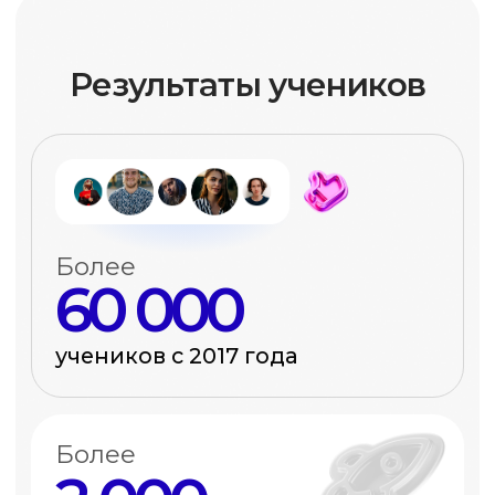
Владелица студии танцев
Я предприниматель. Теперь понимаю,
как делегировать SMM
и контролировать фрилансеров.
Хочу также
Эксперты
-
преподаватели