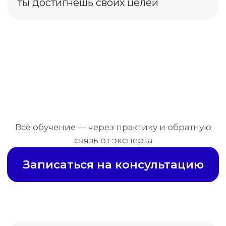
Василиса
Веду 7 проектов как сммщик.
зарабатываю больше всех в семье,
недавно вернулась из отпуска
на Хайнане
Мария
Владелица салона красоты
До обучения я просто постила контент
на ощупь.
После — выстроила воронку
и привлекла 20 клиентов за 2 месяца.
Павел
SMM-специалист
После учебы в школе с Артёмом
перестал бояться повышать чек.
Ирина