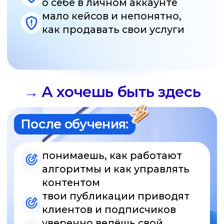
смотришь на аккаунт
как на систему, где каждая
деталь имеет значение
формируешь свой стиль
и подачу, которые выделяют
тебя среди специалистов
плюс 5 кейсов в портфолио
Это не онлайн-курс.
Это обучение под твои
запросы
Через SMM. school прошли тысячи студентов,
и мы точно знаем, что нужно каждому.
Мы создаём персональную программу под
твои цели и ведём тебя до результата.
Почему это лучше,