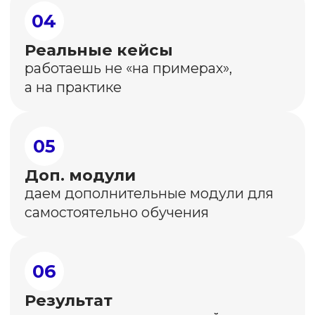
И даже помогаю страждущим с смм-
продвижением. Вам СПАСИБО❤️❤️❤️
уже за то, что кардинально
поменялось мышление.