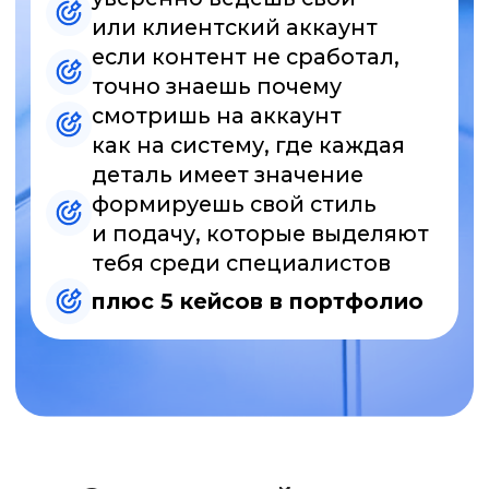
чем обычные курсы:
никакой воды
и тем, которые
ты уже знаешь
отрабатываешь
только свои
«узкие» места
работаешь над реальными
кейсами и
получаешь опыт
сразу
преподаватель разбирает
всё по полочкам
и объясняет
столько раз, сколько нужно