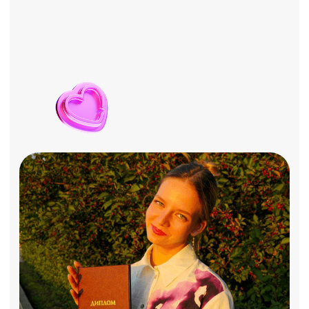
и владельцев бизнесов.
Автор курса по SMM и маркетингу
и ментор индивидуальных
программ.
У нас большая команда преподавателей. Мы
сможем подобрать лучшего эксперта-
практика исходя из вашего запроса.
Один тариф —
всё включено
Индивидуальное
обучение SMM
Стоимость:
от 60 000
₽