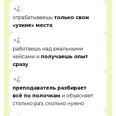
составляем персональную
программу для тебя
03
Обучение 1:1
занятия онлайн + отработка знаний +
практика
04
Реальные кейсы
работаешь не «на примерах»,
а на практике
05
Доп. модули
даем дополнительные модули для
самостоятельно обучения