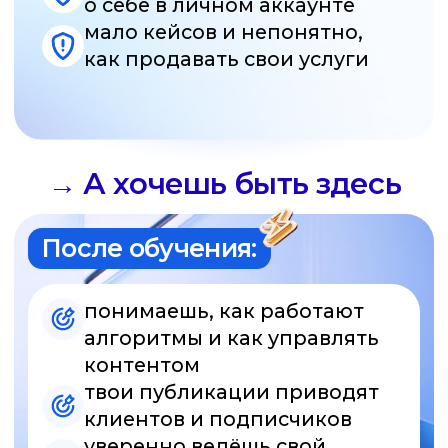
смотришь на аккаунт
как на систему, где каждая
деталь имеет значение
формируешь свой стиль
и подачу, которые выделяют
тебя среди специалистов
плюс 5 кейсов в портфолио
Это не онлайн-курс.
Это обучение под твои
запросы
Через SMM. school прошли тысячи студентов,
и мы точно знаем, что нужно каждому.
Мы создаём персональную программу под
твои цели и ведём тебя до результата.
Почему это лучше,