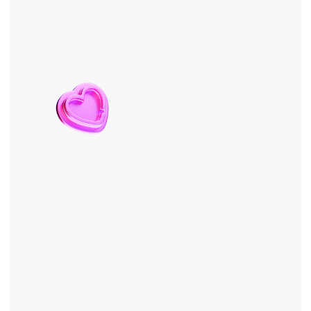
и владельцев бизнесов.
Автор курса по SMM и маркетингу
и ментор индивидуальных
программ.
У нас большая команда преподавателей. Мы
сможем подобрать лучшего эксперта-
практика исходя из вашего запроса.
Один тариф —
всё включено
Индивидуальное
обучение SMM
Стоимость:
от 60 000
₽