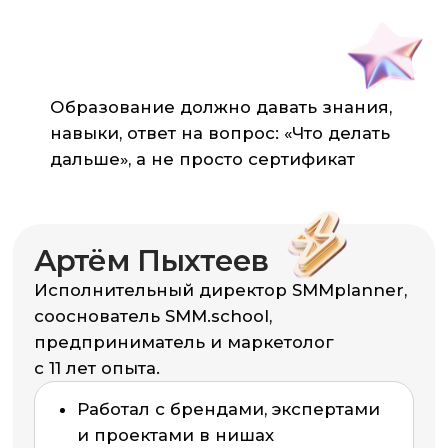
Когда я запускал SMM.school,
мне хотелось создать обучение,
где преподаватель не просто
передаёт знания, а ведёт
человека к результату.
Формат 1:1
—
это не про массовость,
а про качество и рост каждого.
Если тебе откликается такой
подход — давай встретимся
на консультации и
подберём
программу под тебя.
Артём Пыхтеев
сооснователь SMM.school