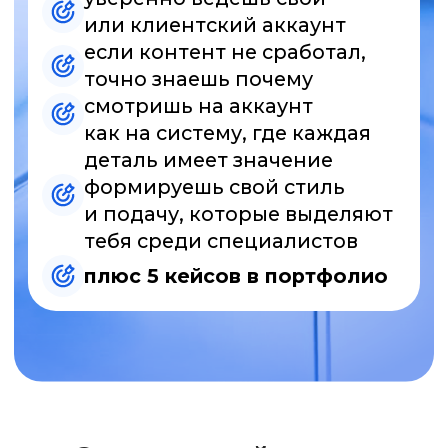
чем обычные курсы:
никакой воды
и тем, которые
ты уже знаешь
отрабатываешь
только свои
«узкие» места
работаешь над реальными
кейсами и
получаешь опыт
сразу
преподаватель разбирает
всё по полочкам
и объясняет
столько раз, сколько нужно