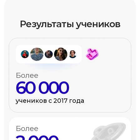
Владелица студии танцев
Я предприниматель. Теперь понимаю,
как делегировать SMM
и контролировать фрилансеров.
Хочу также
Эксперты
-
преподаватели