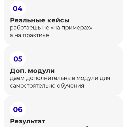
И даже помогаю страждущим с смм-
продвижением. Вам СПАСИБО❤️❤️❤️
уже за то, что кардинально
поменялось мышление.