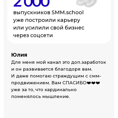
Образование должно давать знания,
навыки, ответ на вопрос: «Что делать
дальше», а не просто сертификат
Артём Пыхтеев
Исполнительный директор SMMplanner,
сооснователь SMM.school,
предприниматель и маркетолог
с 11 лет опыта.
Работал с брендами, экспертами
и проектами в нишах
образования, IT и т. д.
Обучил 2 000+ специалистов