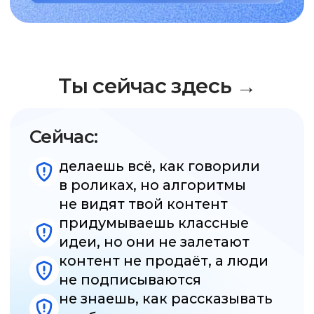
контент не продаёт, а люди
не подписываются
не знаешь, как рассказывать
о себе в личном аккаунте
мало кейсов и непонятно,
как продавать свои услуги
→ А хочешь быть здесь
После обучения:
понимаешь, как работают
алгоритмы и как управлять
контентом
твои публикации приводят
клиентов и подписчиков
уверенно ведёшь свой
или клиентский аккаунт
если контент не сработал,
точно знаешь почему