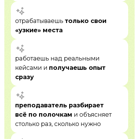
составляем персональную
программу для тебя
03
Обучение 1:1
занятия онлайн + отработка знаний +
практика
04
Реальные кейсы
работаешь не «на примерах»,
а на практике
05
Доп. модули
даем дополнительные модули для
самостоятельно обучения