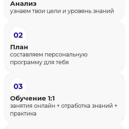
Более
60 000
учеников с 2017 года
Более
2 000
выпускников SMM.school
уже построили карьеру
или усилили свой бизнес
через соцсети
Юлия
Для меня мой канал это доп.заработок
и он развивается благодоря вам.