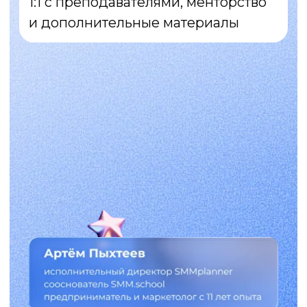
Ты сейчас здесь →
хочешь быть здесь
Ты сейчас здесь →
Сейчас:
делаешь всё, как говорили
в роликах, но алгоритмы
не видят твой контент
придумываешь классные
идеи, но они не залетают