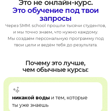
не тратишь время на лишнее —
фокус только на важном
Как это работает
01
Анализ
узнаем твои цели и уровень знаний
02
План