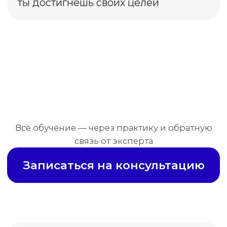
Василиса
Веду 7 проектов как сммщик.
зарабатываю больше всех в семье,
недавно вернулась из отпуска
на Хайнане
Мария
Владелица салона красоты
До обучения я просто постила контент
на ощупь.
После — выстроила воронку
и привлекла 20 клиентов за 2 месяца.
Павел
SMM-специалист
После учебы в школе с Артёмом
перестал бояться повышать чек.
Ирина