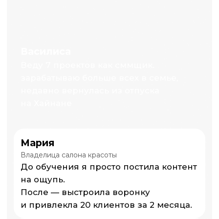
Что входит:
Персональные занятия
1:1 с экспертом
Дополнительные уроки
для самостоятельно
обучения с дз
Разбор твоих проектов
или трудностей
с продвижением
Индивидуальные
практические задания
Поддержка и обратная
связь
Записаться на
консультацию