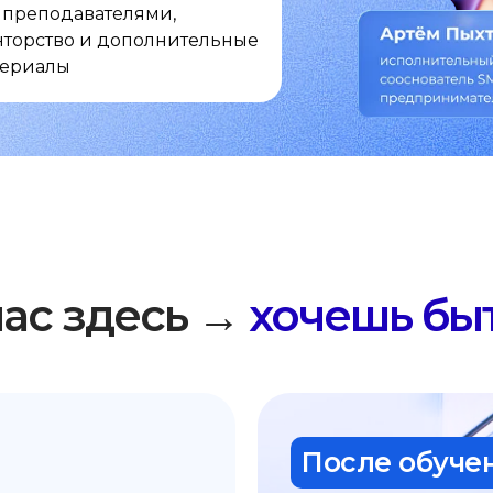
 с преподавателями,
торство и дополнительные
териалы
Ты сейчас здесь →
час здесь →
хочешь быт
После обучен