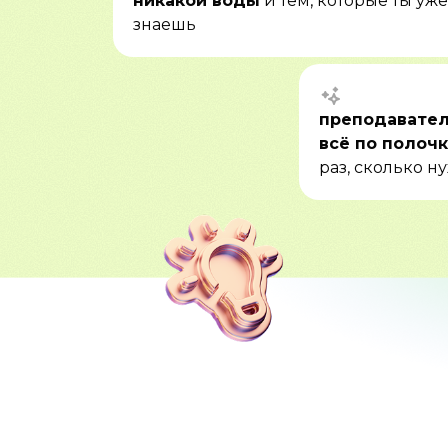
никакой воды
и тем, которые ты уже
знаешь
преподавател
всё по полоч
раз, сколько н