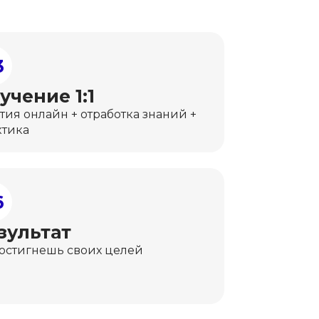
3
учение 1:1
тия онлайн + отработка знаний +
ктика
6
зультат
достигнешь своих целей