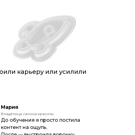
оили карьеру или усилили
Мария
Владелица салона красоты
До обучения я просто постила
контент на ощупь.
После — выстроила воронку