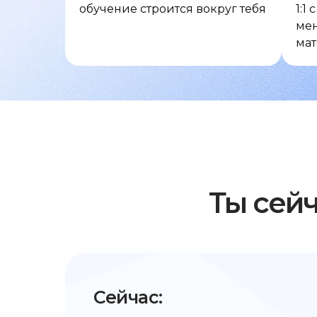
обучение строится вокруг тебя
1:1
мен
ма
Ты сей
Сейчас: