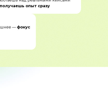
аботаешь над реальными кейсами
получаешь опыт сразу
лишнее —
фокус