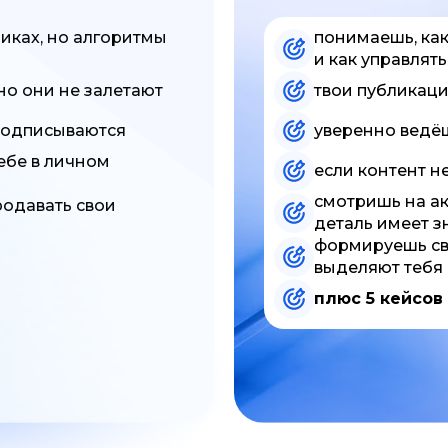
ликах, но алгоритмы
понимаешь, ка
и как управлят
но они не залетают
твои публикаци
 подписываются
уверенно ведёш
себе в личном
если контент н
смотришь на ак
родавать свои
деталь имеет з
формируешь сво
выделяют тебя
плюс 5 кейсов