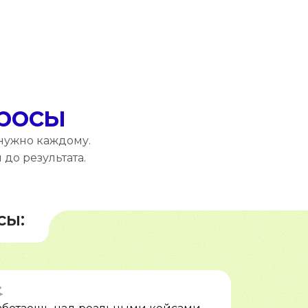
просы
 нужно каждому.
до результата.
сы: