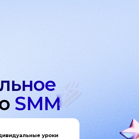
льное
по
SMM
дивидуальные уроки