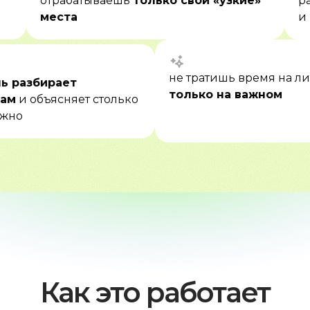
отрабатываешь
только свои «узкие»
р
места
и
не тратишь время на 
ь разбирает
только на важном
кам
и объясняет столько
ужно
Как это работает